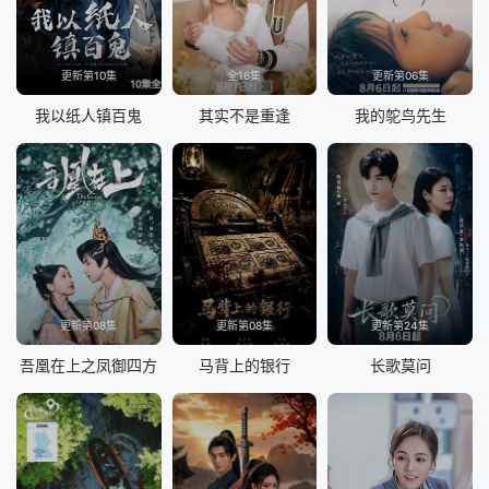
更新第10集
全16集
更新第06集
我以纸人镇百鬼
其实不是重逢
我的鸵鸟先生
更新第08集
更新第08集
更新第24集
吾凰在上之凤御四方
马背上的银行
长歌莫问