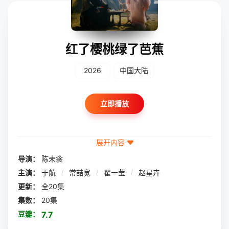
红了樱桃绿了芭蕉
2026
中国大陆
立即播放
展开内容
导演：
陈未衾
主演：
于航
/
常喆宽
/
翟一莹
/
赵星卉
更新：
全20集
集数：
20集
豆瓣：
7.7