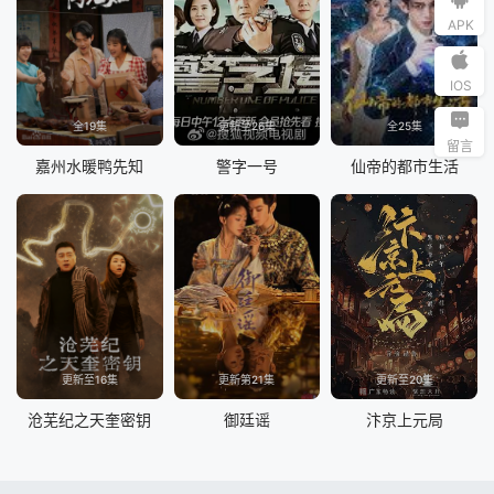
APK
IOS
全19集
更新至26集
全25集
留言
嘉州水暖鸭先知
警字一号
仙帝的都市生活
更新至16集
更新第21集
更新至20集
沧芜纪之天奎密钥
御廷谣
汴京上元局