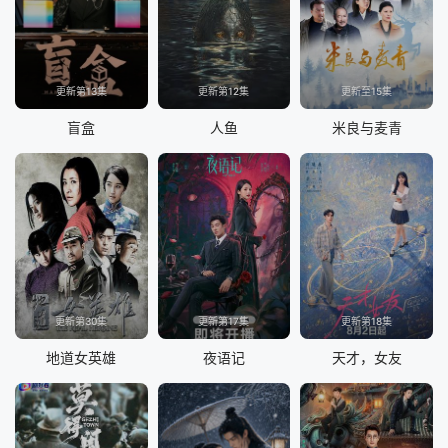
更新第13集
更新第12集
更新至15集
盲盒
人鱼
米良与麦青
更新第30集
更新第17集
更新第18集
地道女英雄
夜语记
天才，女友