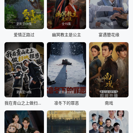
更新至08集
全15集
全12集
爱情正路过
幽冥教主是公主
宴遇簪花缘
更新至14集
更新第26集
更新第14集
我在青山之上做扫地担当
凛冬下的罪恶
南戏