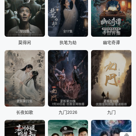
全03集
全17集
更新第21集
莫得闲
执笔为劫
幽宅奇谭
更新第22集
更新第20集
更新至18集
长夜如歌
九门2026
九门