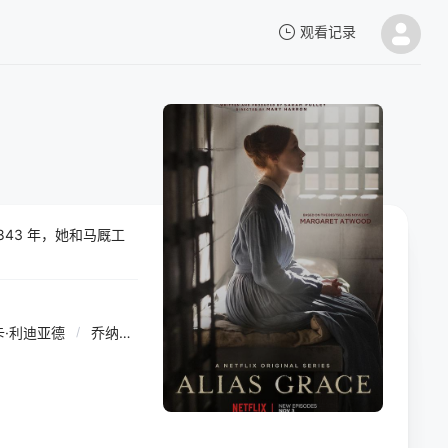
观看记录
我的观影记录
43 年，她和马厩工
暂无观看影片的记录
卡·利迪亚德
/
乔纳森考斯庚
/
伊丽莎白·桑德斯
/
保罗·格罗斯
/
凯