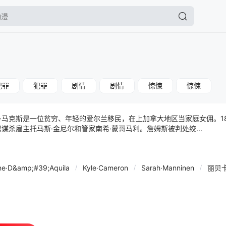
犯罪
犯罪
剧情
剧情
惊悚
惊悚
·马克斯是一位贫穷、年轻的爱尔兰移民，在上加拿大地区当家庭女佣。18
谋杀雇主托马斯·金尼尔和管家南希·蒙哥马利。詹姆斯被判处绞...
ne·D&amp;#39;Aquila
/
Kyle·Cameron
/
Sarah·Manninen
/
丽贝