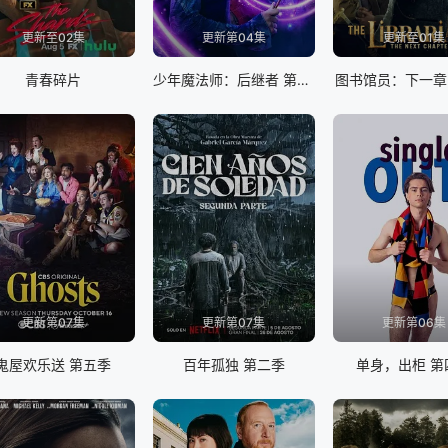
更新至02集
更新第04集
更新至01集
青春碎片
少年魔法师：后继者 第三季
图书馆员：下一章
更新第07集
更新第07集
更新第06集
鬼屋欢乐送 第五季
百年孤独 第二季
单身，出柜 第