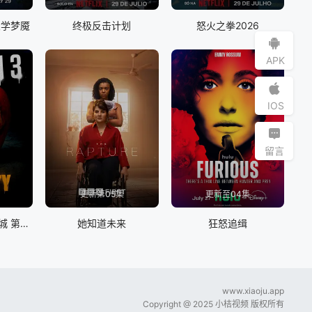
大学梦魇
终极反击计划
怒火之拳2026
APK
IOS
留言
更新第05集
更新至04集
行尸走肉：死亡之城 第三季
她知道未来
狂怒追缉
www.xiaoju.app
Copyright @ 2025 小桔视频 版权所有