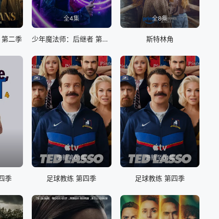
全4集
全8集
 第二季
少年魔法师：后继者 第三季
斯特林角
更新第01集
更新至01集
四季
足球教练 第四季
足球教练 第四季