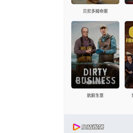
贝尼多姆命案
更新第03集
肮脏生意