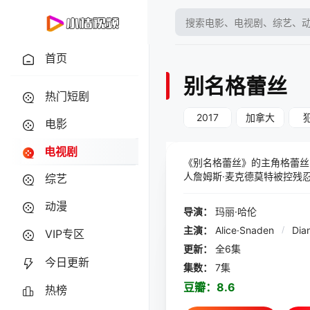
首页
别名格蕾丝
热门短剧
2017
加拿大
电影
电视剧
《别名格蕾丝》的主角格蕾丝
人詹姆斯·麦克德莫特被控残忍
综艺
动漫
导演：
玛丽·哈伦
主演：
Alice·Snaden
/
Dia
VIP专区
更新：
全6集
今日更新
集数：
7集
豆瓣：
8.6
热榜