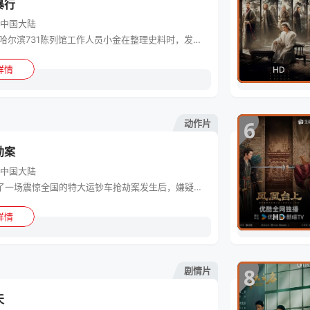
暴行
中国大陆
1992年，哈尔滨731陈列馆工作人员小金在整理史料时，发现这段历史的记录残缺不全，为寻找真相，他踏上了一场跨越数十年的跨国取证之旅，逐渐还原出那段被尘封的黑暗岁月真相。故事采取双时间线叙事，镜头回到日军侵华期间的哈尔滨，通过几个当事人的视角，深刻揭露日军731部队残酷的人体实验和泯灭人性的暴行，鞭笞日本军国主义的反人类本质，凸显中国人民坚韧的抗争精神。
详情
HD
6
动作片
电影
劫案
中国大陆
影片讲述了一场震惊全国的特大运钞车抢劫案发生后，嫌疑人小宝在无现场犯罪证明情况下金蝉脱壳，然而犯罪的种子已然在心中生根发芽，伴随着时间野蛮生长，终将在警方的明察秋毫中爆裂迸发……
详情
HD
8
剧情片
电影
天