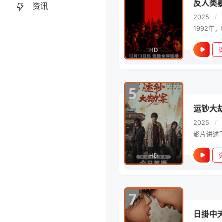
反人类
资讯
2025
/
HD
5
运钞大
2025
/
HD
7
日掛中