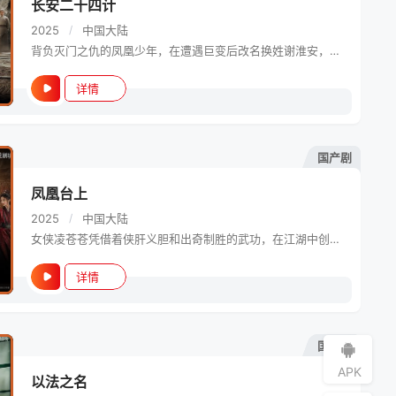
长安二十四计
2025
/
中国大陆
背负灭门之仇的凤凰少年，在遭遇巨变后改名换姓谢淮安，潜伏十年。此时长安城暗卫势力根深蒂固，各方势力欲夺王权。在波谲云诡的江湖纷争与朝堂暗战中，谢淮安十年布局复仇之棋，一步步揭开往事迷雾，侠义之战即将开始。
详情
电视剧
国产剧
凤凰台上
2025
/
中国大陆
女侠凌苍苍凭借着侠肝义胆和出奇制胜的武功，在江湖中创立了匡扶正义的门派凤来阁。南祁王朝年轻的皇帝萧焕一心为民，然而首辅大臣联合江湖势力把持朝政，祸乱百姓。萧焕为拯救苍生于苦难，化名“白迟帆”微服私访行走江湖，并认识了行侠仗义的凤来阁阁主凌苍苍。二人一起仗剑天涯，除暴安良，惺惺相惜，却不料凌苍苍就是首辅的女儿，并即将成为他的皇后。面对江湖动乱、百姓受难，心怀大义的萧焕和凌苍苍携手平乱赈灾、惩处贪墨。他们在为百姓谋福祉的过程中，也寻获了自己想要执剑江湖的初心，找到了自身的价值，那就是铁肩担道、热血为民，帮助百姓安居乐业，使得山河无恙、人间皆安。该剧改编自谢楼南的小说《我的皇后》。
详情
电视剧
国产剧
APK
以法之名