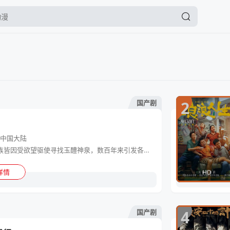
2
电视剧
国产剧
中国大陆
人族与妖族皆因受欲望驱使寻找玉醴神泉，数百年来引发各路人马纷争不断。生性洒脱、应变值满点的少女肖瑶，意外开启万妖谷奇幻之旅，将妖界搅的天翻地覆。受万妖敬仰、人族忌惮的万妖之王红烨再次出世守护万妖谷。历遍沧桑的他早已洞察世间万物的本性弱点，深知玉醴泉乃万千欲望的缩影，在相处中逐渐察觉肖瑶不被欲念支配的纯粹之心的可贵。二人携手前行，接连被怪案缠身，遇到了难以对付的神秘对手……
详情
HD
4
电视剧
国产剧