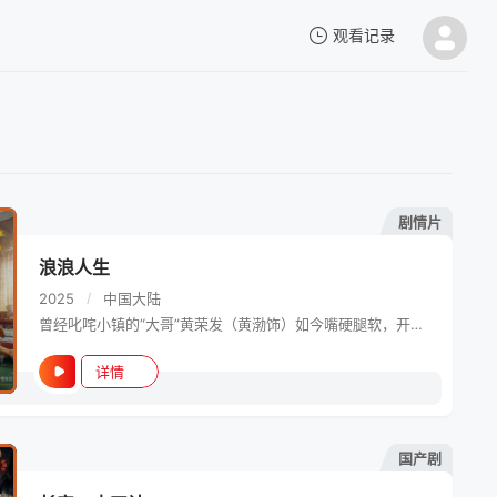
观看记录
我的观影记录
剧情片
电影
浪浪人生
暂无观看影片的记录
2025
/
中国大陆
曾经叱咤小镇的“大哥”黄荣发（黄渤饰）如今嘴硬腿软，开启人生困难模式，但他和家人都没有被命运的风浪裹挟。儿子黑狗达（范丞丞饰）看似是黄家唯一“淡人”，暗地却密谋如何发家又“治父”；妻子陈梨珍（殷桃饰）样样全能横扫困难，是小镇人尽皆知不太好惹的“妈系超人”；胆大手“黑”的女儿黄娇娇（李嘉琦饰）和“神”通广大的阿太（刘雪华饰）也各出奇招笑料百出。逆境当前，一家唯有兴“疯”作浪跟生活贴脸硬刚，没准真能让他们绝地翻盘？
详情
电视剧
国产剧