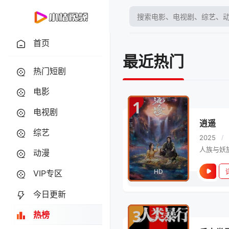
首页
最近热门
热门短剧
电影
1
电视剧
逍遥
综艺
2025
/
动漫
HD
VIP专区
今日更新
3
热榜