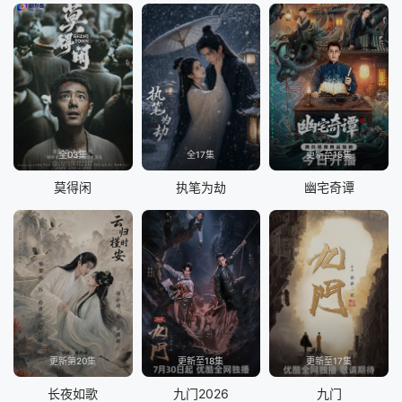
全03集
全17集
更新至15集
莫得闲
执笔为劫
幽宅奇谭
更新第20集
更新至18集
更新至17集
长夜如歌
九门2026
九门