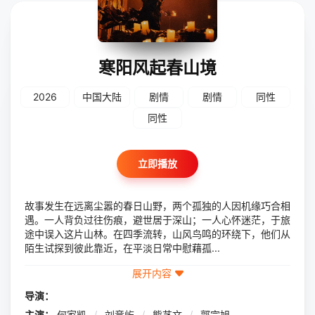
寒阳风起春山境
2026
中国大陆
剧情
剧情
同性
同性
立即播放
故事发生在远离尘嚣的春日山野，两个孤独的人因机缘巧合相
遇。一人背负过往伤痕，避世居于深山；一人心怀迷茫，于旅
途中误入这片山林。在四季流转，山风鸟鸣的环绕下，他们从
陌生试探到彼此靠近，在平淡日常中慰藉孤...
展开内容
导演：
主演：
何家凯
/
刘竞屿
/
熊艺文
/
郭宗旭