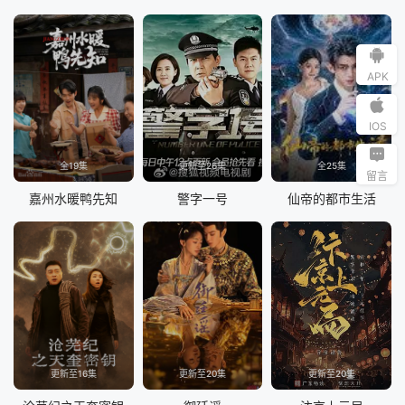
APK
IOS
全19集
更新至26集
全25集
留言
嘉州水暖鸭先知
警字一号
仙帝的都市生活
更新至16集
更新至20集
更新至20集