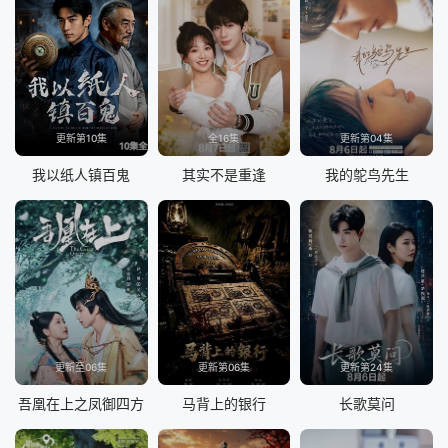
更新第10集
全16集
更新第04集
我以纸人镇百鬼
其实不是重逢
我的鸵鸟先生
更新至06集
更新第06集
更新第24集
吾凰在上之凤御四方
马背上的银行
长歌莫问