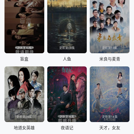
更新至12集
更新第08集
更新第13集
盲盒
人鱼
米良与麦青
更新第26集
更新至16集
更新第14集
地道女英雄
夜语记
天才，女友