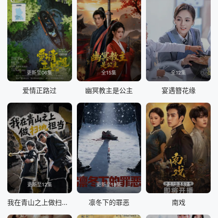
更新至06集
全15集
全12集
爱情正路过
幽冥教主是公主
宴遇簪花缘
更新至12集
更新至18集
更新至13集
我在青山之上做扫地担当
凛冬下的罪恶
南戏