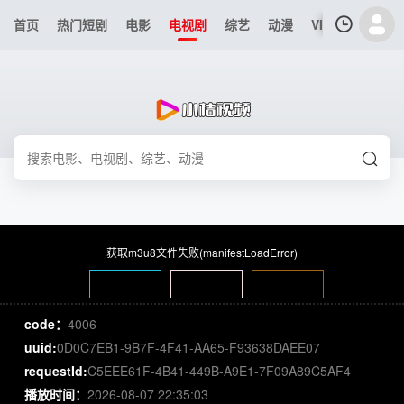
首页
热门短剧
电影
电视剧
综艺
动漫
VIP专区
今日
我的观影记录
"魔女之吻"
"第03集"
清空
获取m3u8文件失败(manifestLoadError)
code：
4006
uuid:
0D0C7EB1-9B7F-4F41-AA65-F93638DAEE07
requestId:
C5EEE61F-4B41-449B-A9E1-7F09A89C5AF4
播放时间：
2026-08-07 22:35:03