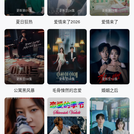
更新第01集
更新至04集
更新第04集
夏日狂热
爱情来了2026
爱情来了
更新至08集
更新至06集
更新至10集
公寓黑风暴
毛骨悚然的恋爱
婚姻之后