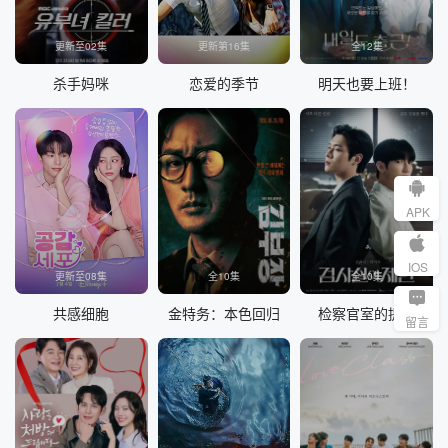
更新至02集
更新第16集
全12集
杀手妈咪
恋爱的季节
明天也要上班！
APK
IOS
更新至08集
全10集
全10集
共感细胞
金特务：本色回归
检察官室的提案
留言