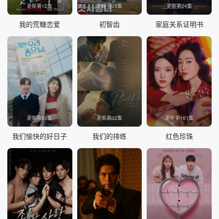
更新第12集
更新至05集
更新第24集
我的荒糖恋爱
初智齿
家庭关系证明书
更新第92集
更新第02集
更新第101集
我们愉快的好日子
我们的排练
红色珍珠