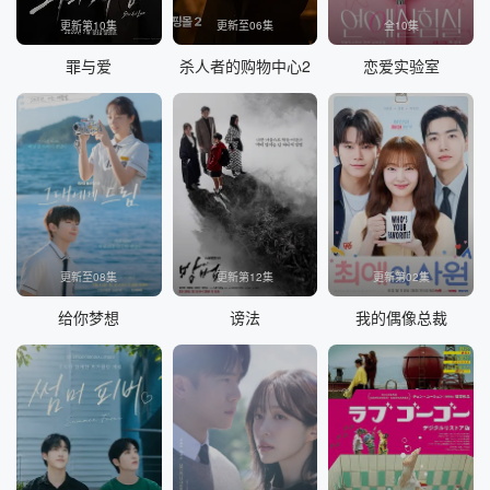
更新第10集
更新至06集
全10集
罪与爱
杀人者的购物中心2
恋爱实验室
更新至08集
更新第12集
更新第02集
给你梦想
谤法
我的偶像总裁