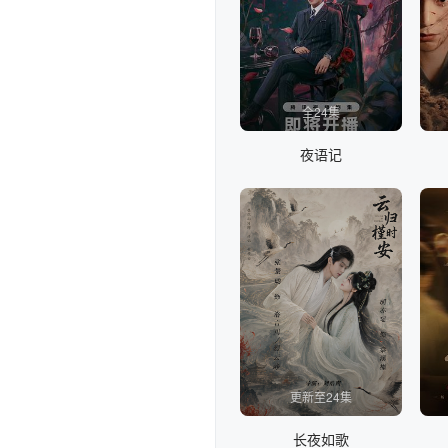
全24集
夜语记
更新至24集
长夜如歌