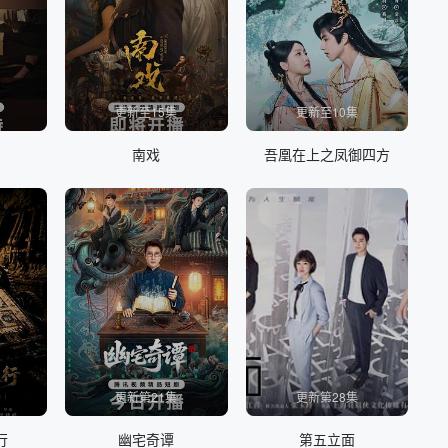
更新至15集
更新至10集
南戏
吾凰在上之凤御四方
更新第21集
更新第28集
行
幽宅奇谭
第五立面