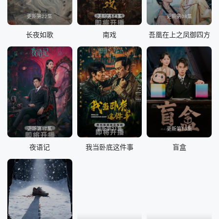
更新第22集
更新第14集
更新第08集
长夜如歌
南戏
吾凰在上之凤御四方
更新第17集
更新第21集
更新第13集
夜语记
我当卧底这件事
盲盒