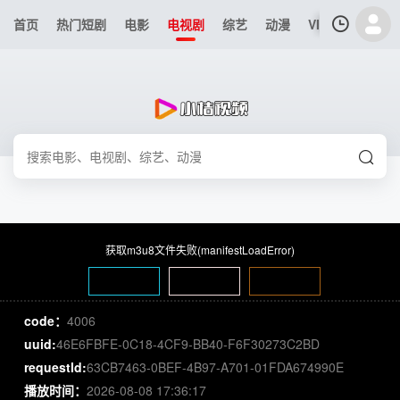
首页
热门短剧
电影
电视剧
综艺
动漫
VIP专区
今日
我的观影记录
"沦陷"
"第08集"
清空
获取m3u8文件失败(manifestLoadError)
code：
4006
uuid:
46E6FBFE-0C18-4CF9-BB40-F6F30273C2BD
requestId:
63CB7463-0BEF-4B97-A701-01FDA674990E
播放时间：
2026-08-08 17:36:17