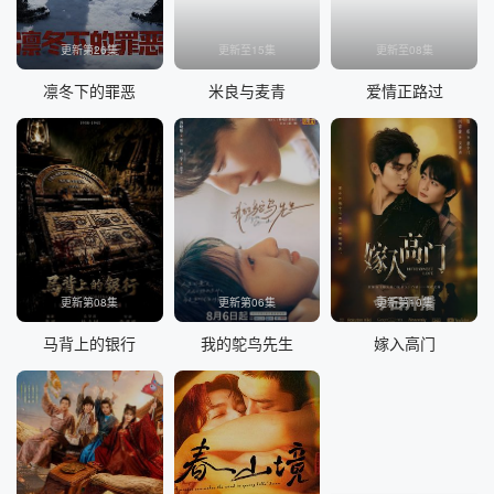
更新第26集
更新至15集
更新至08集
凛冬下的罪恶
米良与麦青
爱情正路过
更新第08集
更新第06集
更新第10集
马背上的银行
我的鸵鸟先生
嫁入高门