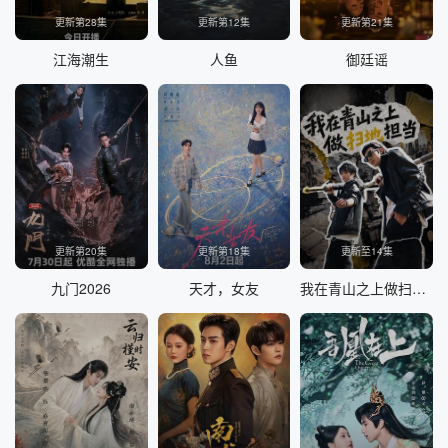
更新第28集
更新第12集
更新第21集
江海潮生
人鱼
御廷谣
更新第20集
更新第18集
更新至14集
九门2026
天才，女友
我在青山之上做扫地担当