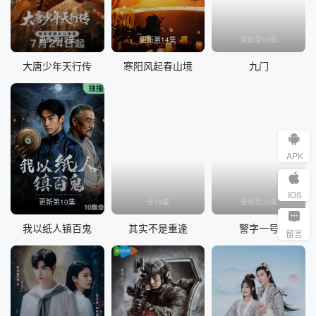
更新第12集
更新第14集
更新至18集
大唐少年天行传
寒阳风起春山境
九门
APK
IOS
更新第10集
全16集
更新至26集
我以纸人镇百鬼
其实不是重逢
警字一号
留言